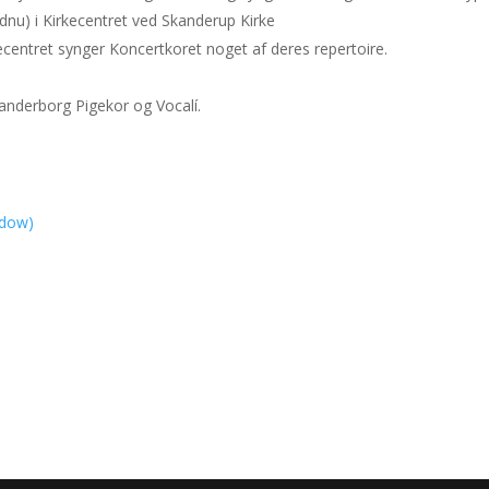
ndnu) i Kirkecentret ved Skanderup Kirke
kecentret synger Koncertkoret noget af deres repertoire.
nderborg Pigekor og Vocalí.
ndow)