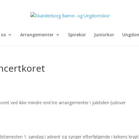
 os
Arrangementer
Spirekor
Juniorkor
Ungdom
ncertkoret
tkoret ved ikke mindre end tre arrangementer i juletiden (udover
stjenesten 1. søndag i advent og synger efterfølgende i kirkens krypt