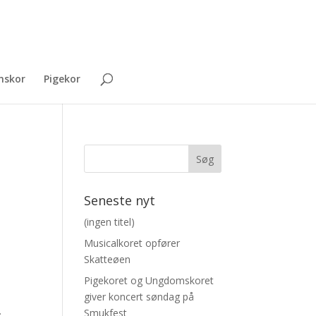
skor
Pigekor
Seneste nyt
(ingen titel)
Musicalkoret opfører
Skatteøen
Pigekoret og Ungdomskoret
giver koncert søndag på
.
Smukfest