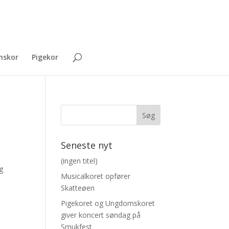
skor
Pigekor
Seneste nyt
(ingen titel)
g
Musicalkoret opfører
Skatteøen
Pigekoret og Ungdomskoret
giver koncert søndag på
Smukfest