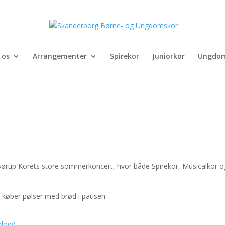
 os
Arrangementer
Spirekor
Juniorkor
Ungdom
n Børup Korets store sommerkoncert, hvor både Spirekor, Musicalkor o
n køber pølser med brød i pausen.
ndow)