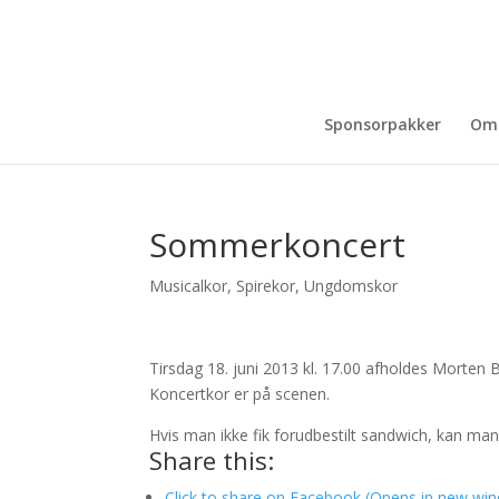
Sponsorpakker
Om
Sommerkoncert
Musicalkor
,
Spirekor
,
Ungdomskor
Tirsdag 18. juni 2013 kl. 17.00 afholdes Morte
Koncertkor er på scenen.
Hvis man ikke fik forudbestilt sandwich, kan ma
Share this:
Click to share on Facebook (Opens in new wi