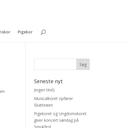
skor
Pigekor
Seneste nyt
e
(ingen titel)
ren
Musicalkoret opfører
Skatteøen
Pigekoret og Ungdomskoret
giver koncert søndag på
Smukfest